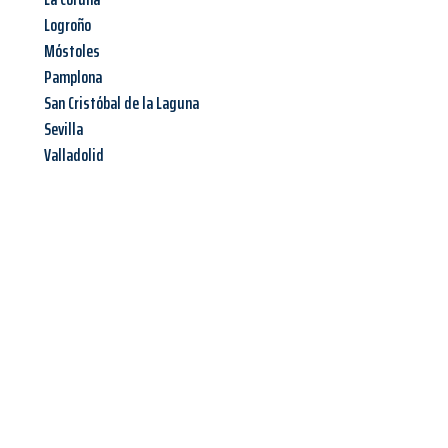
Logroño
Móstoles
Pamplona
San Cristóbal de la Laguna
Sevilla
Valladolid
Jetzt anfragen &
Angebot
mit Best-Preis
erhalten!
Schicken Sie uns jetzt Ihre unverbindliche Anfrage und sichern
Sie sich Ihr
individuelles Umzugsangebot für Ihr Anliegen in
Würzburg
zum Best-Preis! Nutzen Sie die Gelegenheit für einen