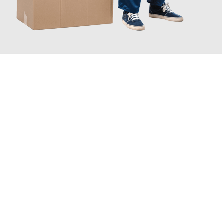
JETZT ANFRAGEN
Erleben Sie mit Umzugsmeister Gerber Würzburg, wie
einfach
und stressfrei Ihr Umzug Würzburg Valencia
sein kann. Unser
Expertenteam steht bereit, um Ihnen einen reibungslosen
Übergang in Ihr neues Zuhause zu garantieren.
Jetzt
unverbindliches Angebot
erhalten &
100€ sparen: