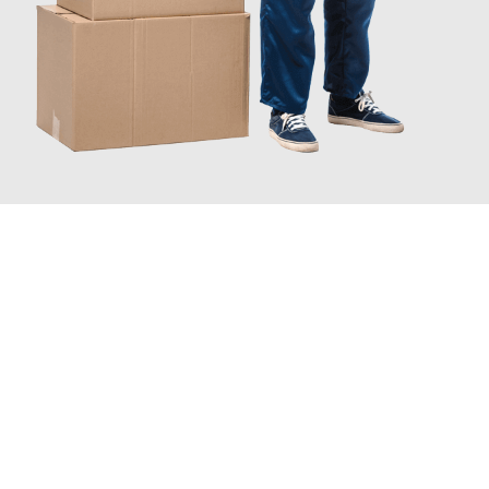
JETZT ANFRAGEN
Erleben Sie mit Umzugsmeister Gerber Würzburg, wie
einfach
und stressfrei Ihr Umzug Würzburg Salamanca
sein kann.
Unser Expertenteam steht bereit, um Ihnen einen reibungslosen
Übergang in Ihr neues Zuhause zu garantieren.