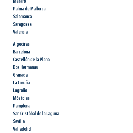
Mataró
Palma de Mallorca
Salamanca
Saragossa
Valencia
Algeciras
Barcelona
Castellón de la Plana
Dos Hermanas
Granada
La Coruña
Logroño
Móstoles
Pamplona
San Cristóbal de la Laguna
Sevilla
Valladolid