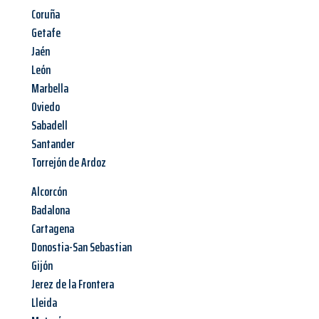
Coruña
Getafe
Jaén
León
Marbella
Oviedo
Sabadell
Santander
Torrejón de Ardoz
Alcorcón
Badalona
Cartagena
Donostia-San Sebastian
Gijón
Jerez de la Frontera
Lleida