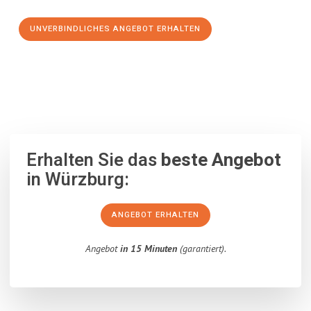
UNVERBINDLICHES ANGEBOT ERHALTEN
100% unverbindlich
– Garantiert eine Antwort
innerhalb von 15
Minuten
.
Erhalten Sie das
beste Angebot
in Würzburg:
ANGEBOT ERHALTEN
Angebot
in 15 Minuten
(garantiert).