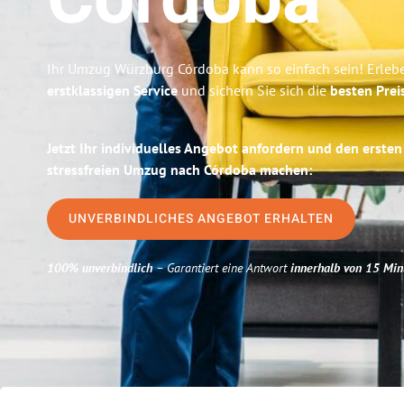
Córdoba
Ihr Umzug Würzburg Córdoba kann so einfach sein! Erleb
erstklassigen Service
und sichern Sie sich die
besten Prei
Jetzt Ihr individuelles Angebot anfordern und den ersten
stressfreien Umzug nach Córdoba machen:
UNVERBINDLICHES ANGEBOT ERHALTEN
100% unverbindlich
– Garantiert eine Antwort
innerhalb von 15 Min