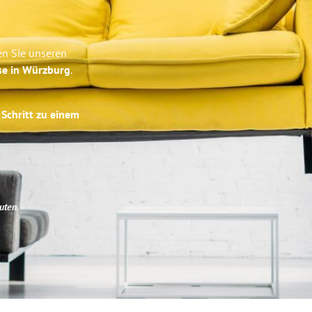
en Sie unseren
se in Würzburg
.
 Schritt zu einem
uten
.