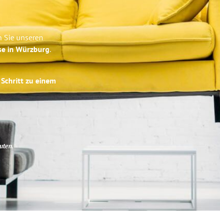
n Sie unseren
se in Würzburg
.
 Schritt zu einem
uten
.