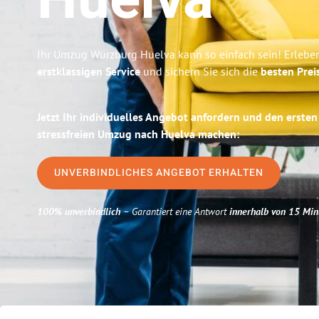
Huelva
Ihr Umzug Würzburg Huelva kann so einfach sein! Erlebe
erstklassigen Service
und sichern Sie sich die
besten Prei
Jetzt Ihr individuelles Angebot anfordern und den ersten
stressfreien Umzug nach Huelva machen:
UNVERBINDLICHES ANGEBOT ERHALTEN
100% unverbindlich
– Garantiert eine Antwort
innerhalb von 15 Min