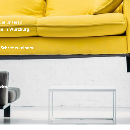
Sie unseren
se in Würzburg
.
 Schritt zu einem
uten
.