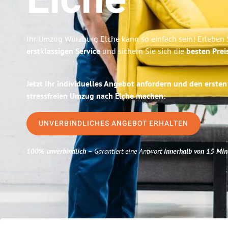
Elche
Ihr Umzug Würzburg Elche kann so einfach sein! Erleben 
erstklassigen Service
und sichern Sie sich die
besten Prei
Jetzt Ihr individuelles Angebot anfordern und den ersten
stressfreien Umzug nach Elche machen:
UNVERBINDLICHES ANGEBOT ERHALTEN
100% unverbindlich
– Garantiert eine Antwort
innerhalb von 15 Min