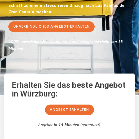
Schritt zu einem stressfreien Umzug nach Las Palmas de
Gran Canaria machen:
UNVERBINDLICHES ANGEBOT ERHALTEN
100% unverbindlich
– Garantiert eine Antwort
innerhalb von 15
Minuten
.
Erhalten Sie das
beste Angebot
in Würzburg:
ANGEBOT ERHALTEN
Angebot
in 15 Minuten
(garantiert).