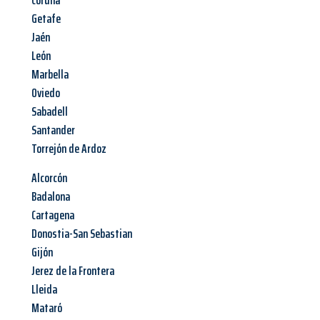
Coruña
Getafe
Jaén
León
Marbella
Oviedo
Sabadell
Santander
Torrejón de Ardoz
Alcorcón
Badalona
Cartagena
Donostia-San Sebastian
Gijón
Jerez de la Frontera
Lleida
Mataró