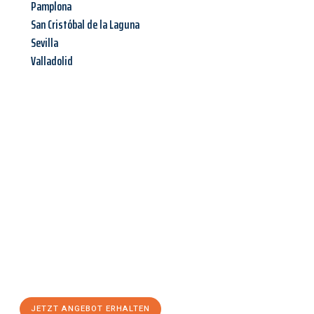
Pamplona
San Cristóbal de la Laguna
Sevilla
Valladolid
Jetzt anfragen &
Angebot
mit Best-Preis
erhalten!
Schicken Sie uns jetzt Ihre unverbindliche Anfrage und sichern
Sie sich Ihr
individuelles Umzugsangebot für Ihr Anliegen in
Würzburg
zum Best-Preis! Nutzen Sie die Gelegenheit für einen
stressfreien Umzug
mit maximalem Komfort:
JETZT ANGEBOT ERHALTEN