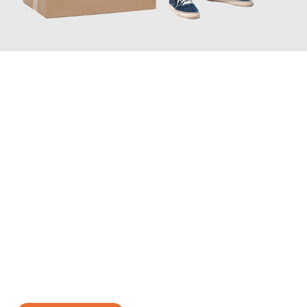
JETZT ANFRAGEN
Erleben Sie mit Umzugsmeister Gerber Würzburg, wie
einfach
und stressfrei Ihr Umzug Würzburg Sevilla
sein kann. Unser
Expertenteam steht bereit, um Ihnen einen reibungslosen
Übergang in Ihr neues Zuhause zu garantieren.
Jetzt
unverbindliches Angebot
erhalten &
100€ sparen: