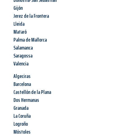
Donostia-San Sebastian
Gijón
Jerez de la Frontera
Lleida
Mataró
Palma de Mallorca
Salamanca
Saragossa
Valencia
Algeciras
Barcelona
Castellón de la Plana
Dos Hermanas
Granada
La Coruña
Logroño
Móstoles