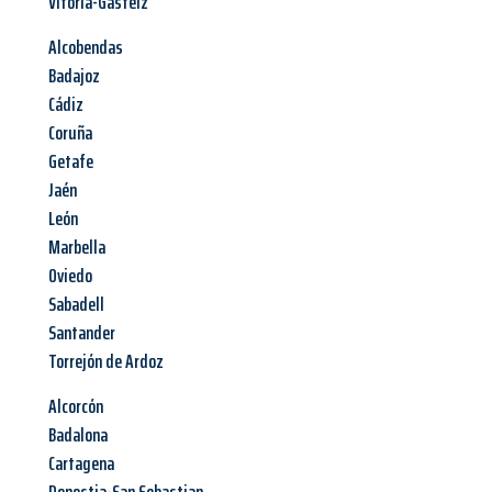
Vitoria-Gasteiz
Alcobendas
Badajoz
Cádiz
Coruña
Getafe
Jaén
León
Marbella
Oviedo
Sabadell
Santander
Torrejón de Ardoz
Alcorcón
Badalona
Cartagena