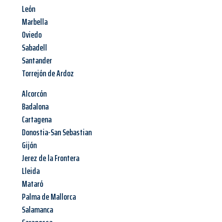
León
Marbella
Oviedo
Sabadell
Santander
Torrejón de Ardoz
Alcorcón
Badalona
Cartagena
Donostia-San Sebastian
Gijón
Jerez de la Frontera
Lleida
Mataró
Palma de Mallorca
Salamanca