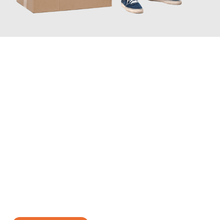
JETZT ANFRAGEN
Erleben Sie mit Umzugsmeister Gerber Würzburg, wie
einfach
und stressfrei Ihr Umzug Würzburg Getafe
sein kann. Unser
Expertenteam steht bereit, um Ihnen einen reibungslosen
Übergang in Ihr neues Zuhause zu garantieren.
Jetzt
unverbindliches Angebot
erhalten &
100€ sparen: