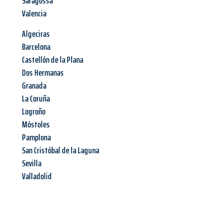
Saragossa
Valencia
Algeciras
Barcelona
Castellón de la Plana
Dos Hermanas
Granada
La Coruña
Logroño
Móstoles
Pamplona
San Cristóbal de la Laguna
Sevilla
Valladolid