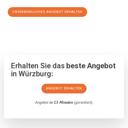
UNVERBINDLICHES ANGEBOT ERHALTEN
100% unverbindlich
– Garantiert eine Antwort
innerhalb von 15
Minuten
.
Erhalten Sie das
beste Angebot
in Würzburg:
ANGEBOT ERHALTEN
Angebot
in 15 Minuten
(garantiert).