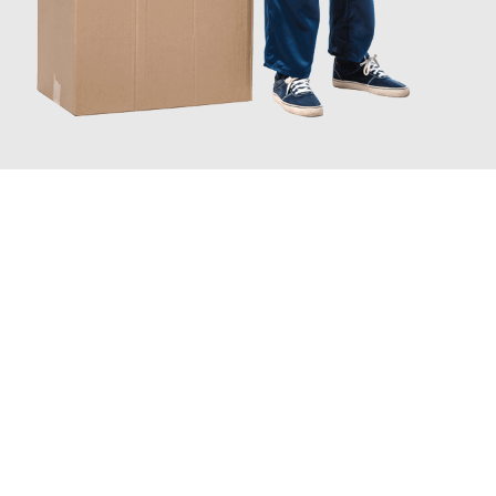
JETZT ANFRAGEN
Erleben Sie mit Umzugsmeister Gerber Würzburg, wie
einfach
und stressfrei Ihr Umzug Würzburg Wuppertal
sein kann. Unser
Expertenteam steht bereit, um Ihnen einen reibungslosen
Übergang in Ihr neues Zuhause zu garantieren.