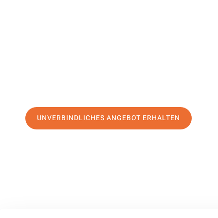
Wiesbaden
Ihr Umzug Würzburg Wiesbaden kann so einfach sein! Erl
erstklassigen Service
und sichern Sie sich die
besten Prei
Jetzt Ihr individuelles Angebot anfordern und den ersten
stressfreien Umzug nach Wiesbaden machen:
UNVERBINDLICHES ANGEBOT ERHALTEN
100% unverbindlich
– Garantiert eine Antwort
innerhalb von 15 Min