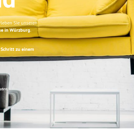
nd
rleben Sie unseren
se in Würzburg
.
 Schritt zu einem
uten
.