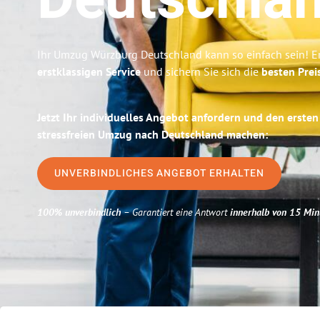
Deutschla
Ihr Umzug Würzburg Deutschland kann so einfach sein! E
erstklassigen Service
und sichern Sie sich die
besten Prei
Jetzt Ihr individuelles Angebot anfordern und den ersten
stressfreien Umzug nach Deutschland machen:
UNVERBINDLICHES ANGEBOT ERHALTEN
100% unverbindlich
– Garantiert eine Antwort
innerhalb von 15 Min