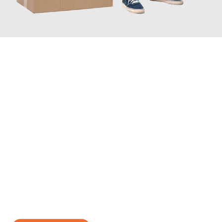
JETZT ANFRAGEN
Erleben Sie mit Umzugsmeister Gerber Würzburg, wie
einfach
und stressfrei Ihr Umzug Würzburg Bonn
sein kann. Unser
Expertenteam steht bereit, um Ihnen einen reibungslosen
Übergang in Ihr neues Zuhause zu garantieren.
Jetzt
unverbindliches Angebot
erhalten &
100€ sparen: