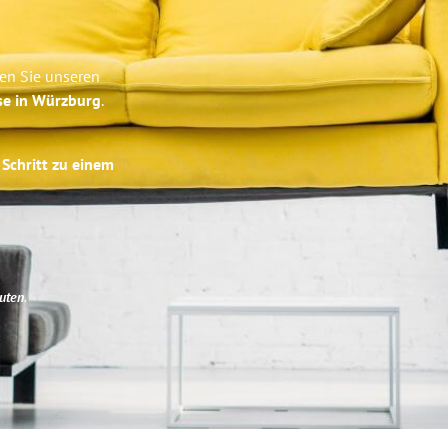
en Sie unseren
se in Würzburg
.
 Schritt zu einem
uten
.