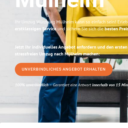
Mülheim
Ihr Umzug Würzburg Mülheim kann so einfach sein! Erleb
erstklassigen Service
und sichern Sie sich die
besten Prei
Jetzt Ihr individuelles Angebot anfordern und den ersten
stressfreien Umzug nach Mülheim machen:
UNVERBINDLICHES ANGEBOT ERHALTEN
100% unverbindlich
– Garantiert eine Antwort
innerhalb von 15 Min