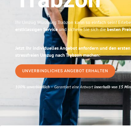
Trabzon
Ihr Umzug Würzburg Trabzon kann so einfach sein! Erlebe
erstklassigen Service
und sichern Sie sich die
besten Prei
Jetzt Ihr individuelles Angebot anfordern und den ersten
stressfreien Umzug nach Trabzon machen:
UNVERBINDLICHES ANGEBOT ERHALTEN
100% unverbindlich
– Garantiert eine Antwort
innerhalb von 15 Min