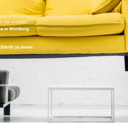
n Sie unseren
se in Würzburg
.
 Schritt zu einem
uten
.