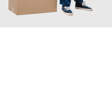
JETZT ANFRAGEN
Erleben Sie mit Umzugsmeister Gerber Würzburg, wie
einfach
und stressfrei Ihr Umzug Würzburg Balikesir
sein kann. Unser
Expertenteam steht bereit, um Ihnen einen reibungslosen
Übergang in Ihr neues Zuhause zu garantieren.
Jetzt
unverbindliches Angebot
erhalten &
100€ sparen: