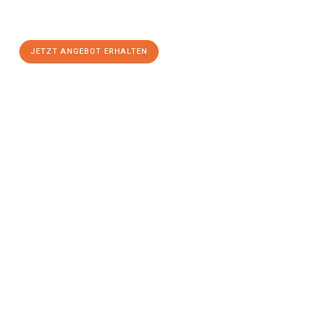
Würzburg
zum Best-Preis! Nutzen Sie die Gelegenheit für einen
stressfreien Umzug
mit maximalem Komfort:
JETZT ANGEBOT ERHALTEN