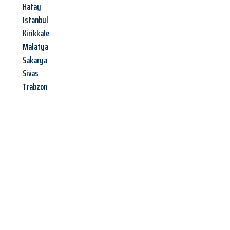
Hatay
Istanbul
Kirikkale
Malatya
Sakarya
Sivas
Trabzon
Jetzt anfragen &
Angebot
mit Best-Preis
erhalten!
Schicken Sie uns jetzt Ihre unverbindliche Anfrage und sichern
Sie sich Ihr
individuelles Umzugsangebot für Ihr Anliegen in