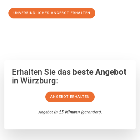
UNVERBINDLICHES ANGEBOT ERHALTEN
100% unverbindlich
– Garantiert eine Antwort
innerhalb von 15
Minuten
.
Erhalten Sie das
beste Angebot
in Würzburg:
ANGEBOT ERHALTEN
Angebot
in 15 Minuten
(garantiert).