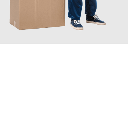
JETZT ANFRAGEN
Erleben Sie mit Umzugsmeister Gerber Würzburg, wie
einfach
und stressfrei Ihr Umzug Würzburg Diyarbakir
sein kann. Unser
Expertenteam steht bereit, um Ihnen einen reibungslosen
Übergang in Ihr neues Zuhause zu garantieren.