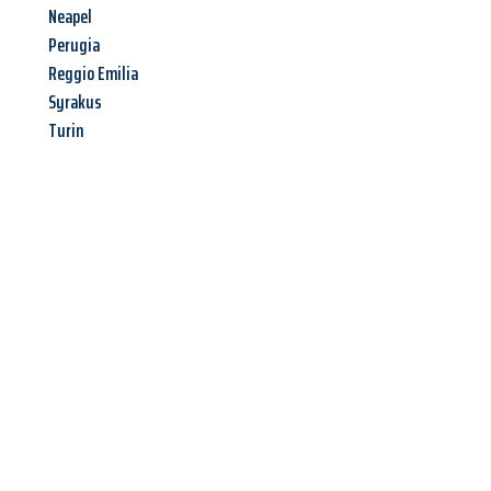
Neapel
Perugia
Reggio Emilia
Syrakus
Turin
Jetzt anfragen &
Angebot
mit Best-Preis
erhalten!
Schicken Sie uns jetzt Ihre unverbindliche Anfrage und sichern
Sie sich Ihr
individuelles Umzugsangebot für Ihr Anliegen in
Würzburg
zum Best-Preis! Nutzen Sie die Gelegenheit für einen
stressfreien Umzug
mit maximalem Komfort: