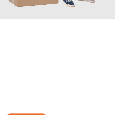
JETZT ANFRAGEN
Erleben Sie mit Umzugsmeister Gerber Würzburg, wie
einfach
und stressfrei Ihr Umzug Würzburg Terni
sein kann. Unser
Expertenteam steht bereit, um Ihnen einen reibungslosen
Übergang in Ihr neues Zuhause zu garantieren.
Jetzt
unverbindliches Angebot
erhalten &
100€ sparen: