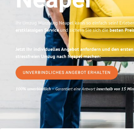
Neapel
Ihr Umzug Würzburg Neapel kann so einfach sein! Erlebe
erstklassigen Service
und sichern Sie sich die
besten Prei
Jetzt Ihr individuelles Angebot anfordern und den ersten
stressfreien Umzug nach Neapel machen:
UNVERBINDLICHES ANGEBOT ERHALTEN
100% unverbindlich
– Garantiert eine Antwort
innerhalb von 15 Min