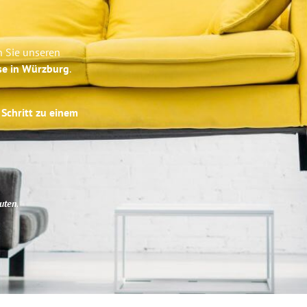
n Sie unseren
se in Würzburg
.
 Schritt zu einem
uten
.