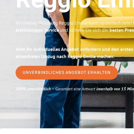
Reggio Emi
Ihr Umzug Würzburg Reggio Emilia kann so einfach sein! 
erstklassigen Service
und sichern Sie sich die
besten Prei
Jetzt Ihr individuelles Angebot anfordern und den ersten
stressfreien Umzug nach Reggio Emilia machen:
UNVERBINDLICHES ANGEBOT ERHALTEN
100% unverbindlich
– Garantiert eine Antwort
innerhalb von 15 Min