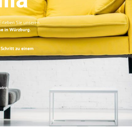
lia
Erleben Sie unseren
se in Würzburg
.
 Schritt zu einem
uten
.