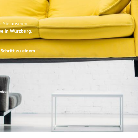
n Sie unseren
se in Würzburg
.
 Schritt zu einem
uten
.