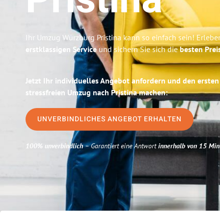
Pristina
Ihr Umzug Würzburg Pristina kann so einfach sein! Erlebe
erstklassigen Service
und sichern Sie sich die
besten Prei
Jetzt Ihr individuelles Angebot anfordern und den ersten
stressfreien Umzug nach Pristina machen:
UNVERBINDLICHES ANGEBOT ERHALTEN
100% unverbindlich
– Garantiert eine Antwort
innerhalb von 15 Min