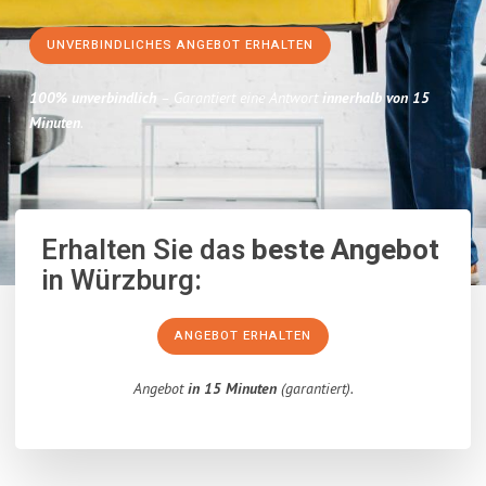
UNVERBINDLICHES ANGEBOT ERHALTEN
100% unverbindlich
– Garantiert eine Antwort
innerhalb von 15
Minuten
.
Erhalten Sie das
beste Angebot
in Würzburg:
ANGEBOT ERHALTEN
Angebot
in 15 Minuten
(garantiert).