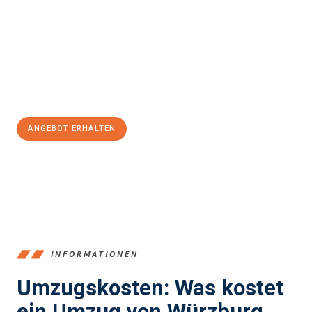
und stressfrei Ihr Umzug Würzburg Andorra la Vella
sein kann.
Unser Expertenteam steht bereit, um Ihnen einen reibungslosen
Übergang in Ihr neues Zuhause zu garantieren.
Jetzt
unverbindliches Angebot
erhalten &
100€ sparen:
ANGEBOT ERHALTEN
+4915792653377
INFORMATIONEN
Umzugskosten: Was kostet