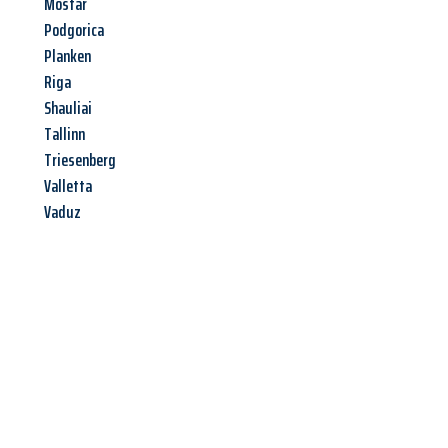
Mostar
Podgorica
Planken
Riga
Shauliai
Tallinn
Triesenberg
Valletta
Vaduz
Jetzt anfragen &
Angebot
mit Best-Preis
erhalten!