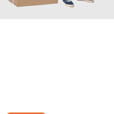
JETZT ANFRAGEN
Erleben Sie mit Umzugsmeister Gerber Würzburg, wie
einfach
und stressfrei Ihr Umzug Würzburg Osijek
sein kann. Unser
Expertenteam steht bereit, um Ihnen einen reibungslosen
Übergang in Ihr neues Zuhause zu garantieren.
Jetzt
unverbindliches Angebot
erhalten &
100€ sparen: