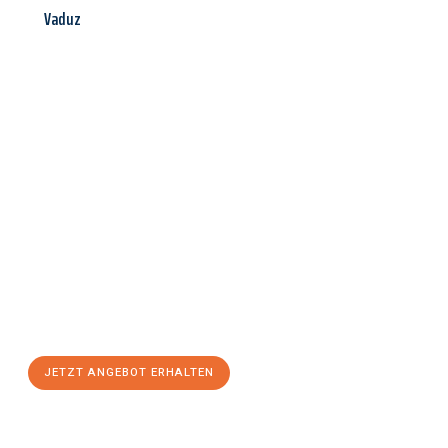
Vaduz
Jetzt anfragen &
Angebot
mit Best-Preis
erhalten!
Schicken Sie uns jetzt Ihre unverbindliche Anfrage und sichern
Sie sich Ihr
individuelles Umzugsangebot für Ihr Anliegen in
Würzburg
zum Best-Preis! Nutzen Sie die Gelegenheit für einen
stressfreien Umzug
mit maximalem Komfort:
JETZT ANGEBOT ERHALTEN