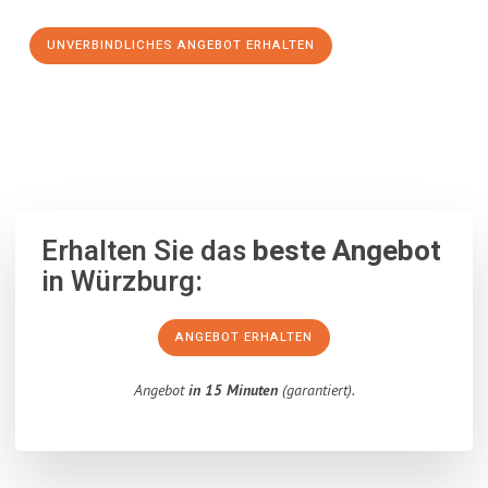
UNVERBINDLICHES ANGEBOT ERHALTEN
100% unverbindlich
– Garantiert eine Antwort
innerhalb von 15
Minuten
.
Erhalten Sie das
beste Angebot
in Würzburg:
ANGEBOT ERHALTEN
Angebot
in 15 Minuten
(garantiert).