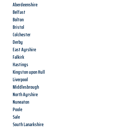
Aberdeenshire
Belfast
Bolton
Bristol
Colchester
Derby
East Ayrshire
Falkirk
Hastings
Kingston upon Hull
Liverpool
Middlesbrough
North Ayrshire
Nuneaton
Poole
Sale
South Lanarkshire