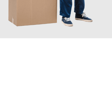
JETZT ANFRAGEN
Erleben Sie mit Umzugsmeister Gerber Würzburg, wie
einfach
und stressfrei Ihr Umzug Würzburg Doncaster
sein kann. Unser
Expertenteam steht bereit, um Ihnen einen reibungslosen
Übergang in Ihr neues Zuhause zu garantieren.