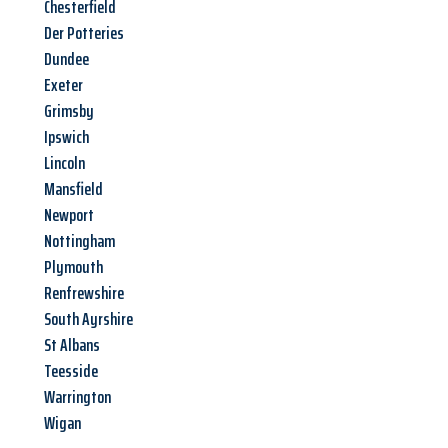
Chesterfield
Der Potteries
Dundee
Exeter
Grimsby
Ipswich
Lincoln
Mansfield
Newport
Nottingham
Plymouth
Renfrewshire
South Ayrshire
St Albans
Teesside
Warrington
Wigan