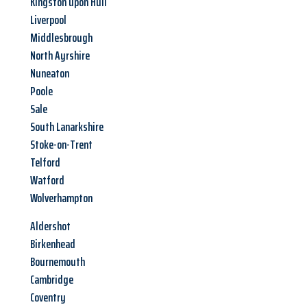
Kingston upon Hull
Liverpool
Middlesbrough
North Ayrshire
Nuneaton
Poole
Sale
South Lanarkshire
Stoke-on-Trent
Telford
Watford
Wolverhampton
Aldershot
Birkenhead
Bournemouth
Cambridge
Coventry