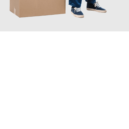
JETZT ANFRAGEN
Erleben Sie mit Umzugsmeister Gerber Würzburg, wie
einfach
und stressfrei Ihr Umzug Würzburg England
sein kann. Unser
Expertenteam steht bereit, um Ihnen einen reibungslosen
Übergang in Ihr neues Zuhause zu garantieren.
Jetzt
unverbindliches Angebot
erhalten &
100€ sparen: