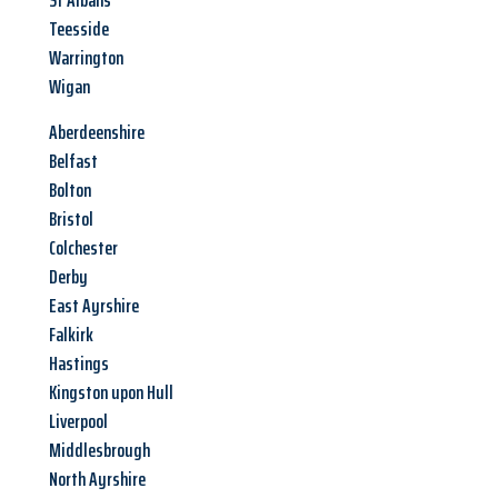
St Albans
Teesside
Warrington
Wigan
Aberdeenshire
Belfast
Bolton
Bristol
Colchester
Derby
East Ayrshire
Falkirk
Hastings
Kingston upon Hull
Liverpool
Middlesbrough
North Ayrshire