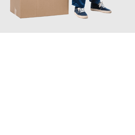
JETZT ANFRAGEN
Erleben Sie mit Umzugsmeister Gerber Würzburg, wie
einfach
und stressfrei Ihr Umzug Würzburg Crawley
sein kann. Unser
Expertenteam steht bereit, um Ihnen einen reibungslosen
Übergang in Ihr neues Zuhause zu garantieren.
Jetzt
unverbindliches Angebot
erhalten &
100€ sparen: