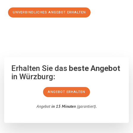
UNVERBINDLICHES ANGEBOT ERHALTEN
100% unverbindlich
– Garantiert eine Antwort
innerhalb von 15
Minuten
.
Erhalten Sie das
beste Angebot
in Würzburg:
ANGEBOT ERHALTEN
Angebot
in 15 Minuten
(garantiert).