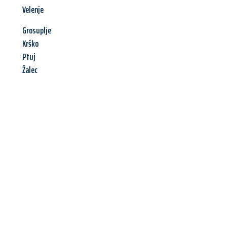
Velenje
Grosuplje
Krško
Ptuj
Žalec
Jetzt anfragen &
Angebot
mit Best-Preis
erhalten!
Schicken Sie uns jetzt Ihre unverbindliche Anfrage und sichern
Sie sich Ihr
individuelles Umzugsangebot für Ihr Anliegen in
Würzburg
zum Best-Preis! Nutzen Sie die Gelegenheit für einen
stressfreien Umzug
mit maximalem Komfort: