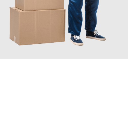
JETZT ANFRAGEN
Erleben Sie mit Umzugsmeister Gerber Würzburg, wie
einfach
und stressfrei Ihr Umzug Würzburg Novo mesto
sein kann.
Unser Expertenteam steht bereit, um Ihnen einen reibungslosen