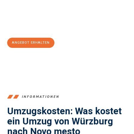
Übergang in Ihr neues Zuhause zu garantieren.
Jetzt
unverbindliches Angebot
erhalten &
100€ sparen:
ANGEBOT ERHALTEN
+4915792653377
INFORMATIONEN
Umzugskosten: Was kostet
ein Umzug von Würzburg
nach Novo mesto