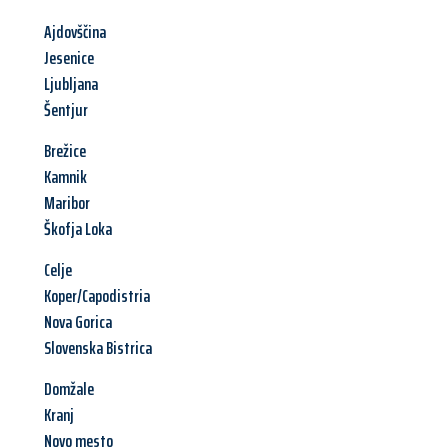
Ajdovščina
Jesenice
Ljubljana
Šentjur
Brežice
Kamnik
Maribor
Škofja Loka
Celje
Koper/Capodistria
Nova Gorica
Slovenska Bistrica
Domžale
Kranj
Novo mesto