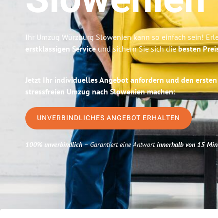
Slowenien
Ihr Umzug Würzburg Slowenien kann so einfach sein! Erl
erstklassigen Service
und sichern Sie sich die
besten Prei
Jetzt Ihr individuelles Angebot anfordern und den ersten
stressfreien Umzug nach Slowenien machen:
UNVERBINDLICHES ANGEBOT ERHALTEN
100% unverbindlich
– Garantiert eine Antwort
innerhalb von 15 Min