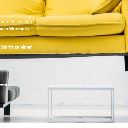
eben Sie unseren
se in Würzburg
.
 Schritt zu einem
uten
.