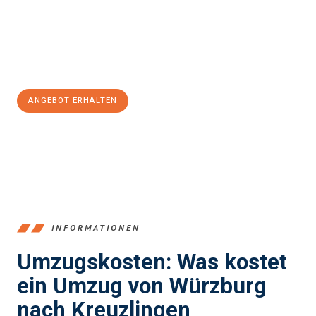
Übergang in Ihr neues Zuhause zu garantieren.
Jetzt
unverbindliches Angebot
erhalten &
100€ sparen:
ANGEBOT ERHALTEN
+4915792653377
INFORMATIONEN
Umzugskosten: Was kostet
ein Umzug von Würzburg
nach Kreuzlingen