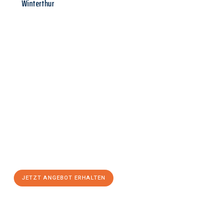
Winterthur
Jetzt anfragen &
Angebot
mit Best-Preis
erhalten!
Schicken Sie uns jetzt Ihre unverbindliche Anfrage und sichern
Sie sich Ihr
individuelles Umzugsangebot für Ihr Anliegen in
Würzburg
zum Best-Preis! Nutzen Sie die Gelegenheit für einen
stressfreien Umzug
mit maximalem Komfort:
JETZT ANGEBOT ERHALTEN