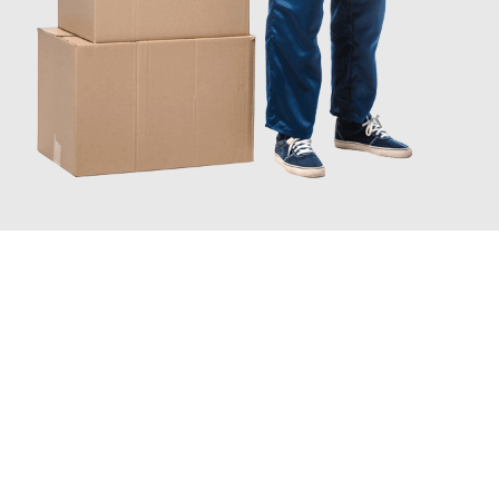
JETZT ANFRAGEN
Erleben Sie mit Umzugsmeister Gerber Würzburg, wie
einfach
und stressfrei Ihr Umzug Würzburg Kreuzlingen
sein kann.
Unser Expertenteam steht bereit, um Ihnen einen reibungslosen