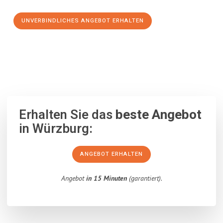
UNVERBINDLICHES ANGEBOT ERHALTEN
100% unverbindlich
– Garantiert eine Antwort
innerhalb von 15
Minuten
.
Erhalten Sie das
beste Angebot
in Würzburg:
ANGEBOT ERHALTEN
Angebot
in 15 Minuten
(garantiert).