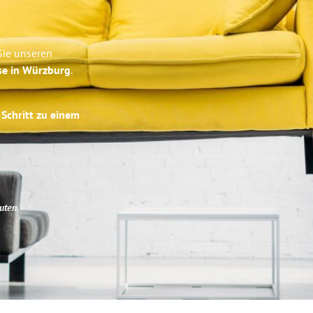
Sie unseren
se in Würzburg
.
 Schritt zu einem
uten
.