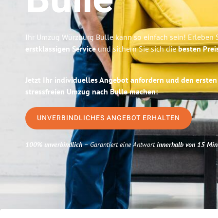
Bulle
Ihr Umzug Würzburg Bulle kann so einfach sein! Erleben 
erstklassigen Service
und sichern Sie sich die
besten Prei
Jetzt Ihr individuelles Angebot anfordern und den ersten
stressfreien Umzug nach Bulle machen:
UNVERBINDLICHES ANGEBOT ERHALTEN
100% unverbindlich
– Garantiert eine Antwort
innerhalb von 15 Min