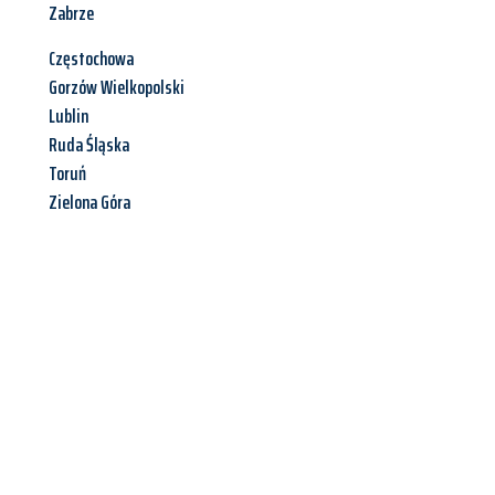
Zabrze
Częstochowa
Gorzów Wielkopolski
Lublin
Ruda Śląska
Toruń
Zielona Góra
Jetzt anfragen &
Angebot
mit Best-Preis
erhalten!
Schicken Sie uns jetzt Ihre unverbindliche Anfrage und sichern
Sie sich Ihr
individuelles Umzugsangebot für Ihr Anliegen in