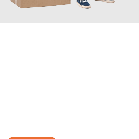
JETZT ANFRAGEN
Erleben Sie mit Umzugsmeister Gerber Würzburg, wie
einfach
und stressfrei Ihr Umzug Würzburg Tychy
sein kann. Unser
Expertenteam steht bereit, um Ihnen einen reibungslosen
Übergang in Ihr neues Zuhause zu garantieren.
Jetzt
unverbindliches Angebot
erhalten &
100€ sparen: