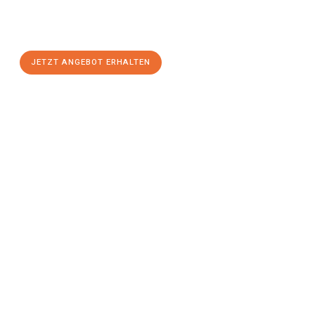
Würzburg
zum Best-Preis! Nutzen Sie die Gelegenheit für einen
stressfreien Umzug
mit maximalem Komfort:
JETZT ANGEBOT ERHALTEN