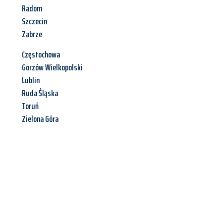
Radom
Szczecin
Zabrze
Częstochowa
Gorzów Wielkopolski
Lublin
Ruda Śląska
Toruń
Zielona Góra
Jetzt anfragen &
Angebot
mit Best-Preis
erhalten!