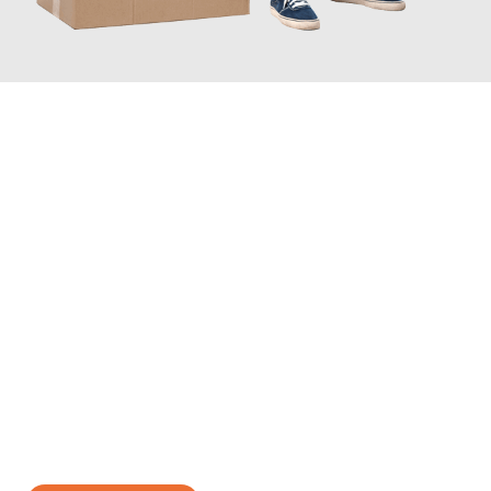
JETZT ANFRAGEN
Erleben Sie mit Umzugsmeister Gerber Würzburg, wie
einfach
und stressfrei Ihr Umzug Würzburg Elbląg
sein kann. Unser
Expertenteam steht bereit, um Ihnen einen reibungslosen
Übergang in Ihr neues Zuhause zu garantieren.
Jetzt
unverbindliches Angebot
erhalten &
100€ sparen: