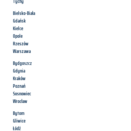
Tychy
Bielsko-Biała
Gdańsk
Kielce
Opole
Rzeszów
Warszawa
Bydgoszcz
Gdynia
Kraków
Poznań
Sosnowiec
Wrocław
Bytom
Gliwice
Łódź