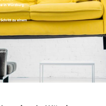
se in Würzburg
.
 Schritt zu einem
uten
.