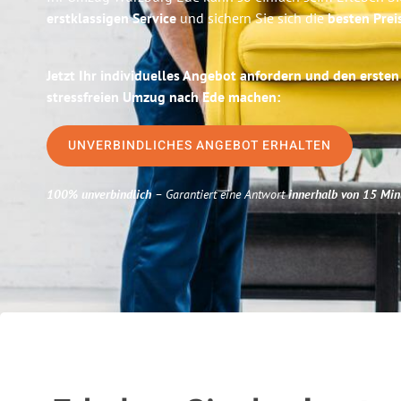
erstklassigen Service
und sichern Sie sich die
besten Prei
Jetzt Ihr individuelles Angebot anfordern und den ersten
stressfreien Umzug nach Ede machen:
UNVERBINDLICHES ANGEBOT ERHALTEN
100% unverbindlich
– Garantiert eine Antwort
innerhalb von 15 Min