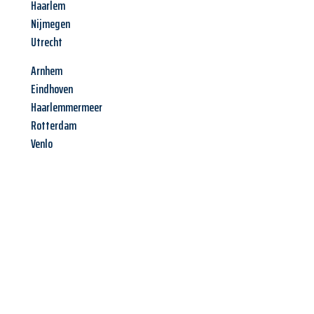
Haarlem
Nijmegen
Utrecht
Arnhem
Eindhoven
Haarlemmermeer
Rotterdam
Venlo
Jetzt anfragen &
Angebot
mit Best-Preis
erhalten!