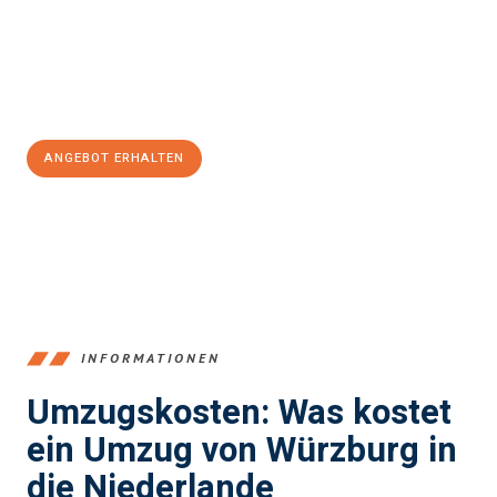
Übergang in Ihr neues Zuhause zu garantieren.
Jetzt
unverbindliches Angebot
erhalten &
100€ sparen:
ANGEBOT ERHALTEN
+4915792653377
INFORMATIONEN
Umzugskosten: Was kostet
ein Umzug von Würzburg in
die Niederlande