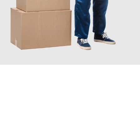
JETZT ANFRAGEN
Erleben Sie mit Umzugsmeister Gerber Würzburg, wie
einfach
und stressfrei Ihr Umzug Würzburg Niederlande
sein kann.
Unser Expertenteam steht bereit, um Ihnen einen reibungslosen