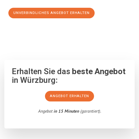
UNVERBINDLICHES ANGEBOT ERHALTEN
100% unverbindlich
– Garantiert eine Antwort
innerhalb von 15
Minuten
.
Erhalten Sie das
beste Angebot
in Würzburg:
ANGEBOT ERHALTEN
Angebot
in 15 Minuten
(garantiert).