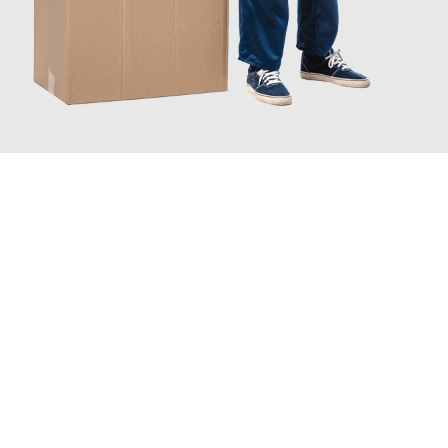
JETZT ANFRAGEN
Erleben Sie mit Umzugsmeister Gerber Würzburg, wie
einfach
und stressfrei Ihr Umzug Würzburg Horsholm
sein kann. Unser
Expertenteam steht bereit, um Ihnen einen reibungslosen
Übergang in Ihr neues Zuhause zu garantieren.