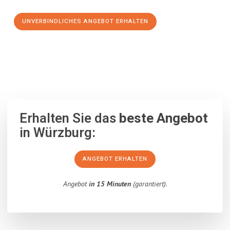
UNVERBINDLICHES ANGEBOT ERHALTEN
100% unverbindlich
– Garantiert eine Antwort
innerhalb von 15
Minuten
.
Erhalten Sie das
beste Angebot
in Würzburg:
ANGEBOT ERHALTEN
Angebot
in 15 Minuten
(garantiert).