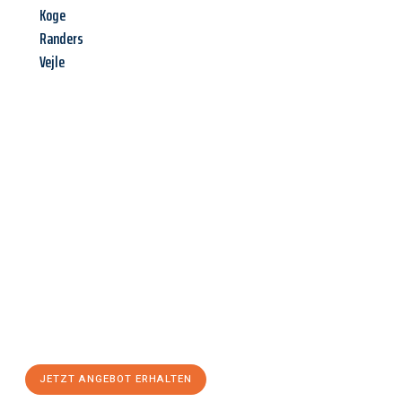
Koge
Randers
Vejle
Jetzt anfragen &
Angebot
mit Best-Preis
erhalten!
Schicken Sie uns jetzt Ihre unverbindliche Anfrage und sichern
Sie sich Ihr
individuelles Umzugsangebot für Ihr Anliegen in
Würzburg
zum Best-Preis! Nutzen Sie die Gelegenheit für einen
stressfreien Umzug
mit maximalem Komfort:
JETZT ANGEBOT ERHALTEN