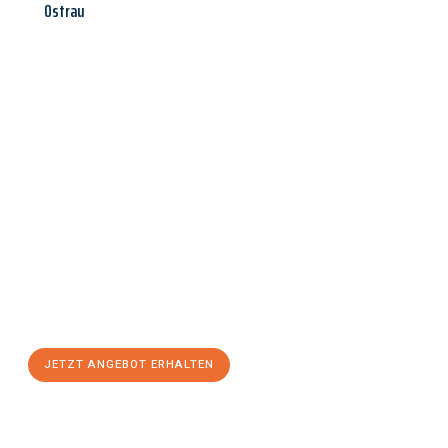
Ostrau
Jetzt anfragen &
Angebot
mit Best-Preis
erhalten!
Schicken Sie uns jetzt Ihre unverbindliche Anfrage und sichern
Sie sich Ihr
individuelles Umzugsangebot für Ihr Anliegen in
Würzburg
zum Best-Preis! Nutzen Sie die Gelegenheit für einen
stressfreien Umzug
mit maximalem Komfort:
JETZT ANGEBOT ERHALTEN