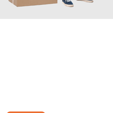
JETZT ANFRAGEN
Erleben Sie mit Umzugsmeister Gerber Würzburg, wie
einfach
und stressfrei Ihr Umzug Würzburg Pilsen
sein kann. Unser
Expertenteam steht bereit, um Ihnen einen reibungslosen
Übergang in Ihr neues Zuhause zu garantieren.
Jetzt
unverbindliches Angebot
erhalten &
100€ sparen: