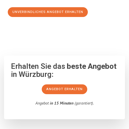
UNVERBINDLICHES ANGEBOT ERHALTEN
100% unverbindlich
– Garantiert eine Antwort
innerhalb von 15
Minuten
.
Erhalten Sie das
beste Angebot
in Würzburg:
ANGEBOT ERHALTEN
Angebot
in 15 Minuten
(garantiert).