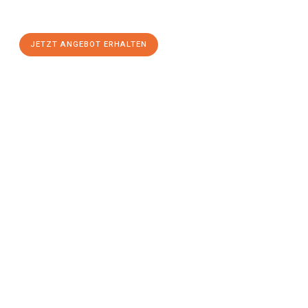
stressfreien Umzug
mit maximalem Komfort:
JETZT ANGEBOT ERHALTEN