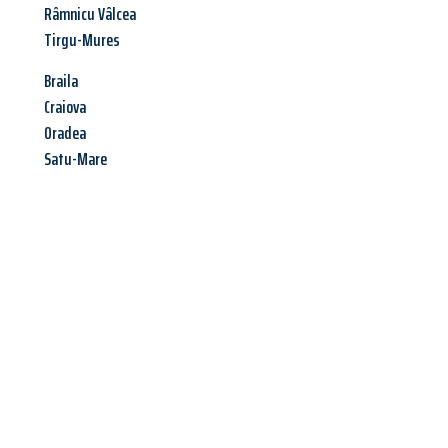
Râmnicu Vâlcea
Tirgu-Mures
Braila
Craiova
Oradea
Satu-Mare
Jetzt anfragen &
Angebot
mit Best-Preis
erhalten!
Schicken Sie uns jetzt Ihre unverbindliche Anfrage und sichern
Sie sich Ihr
individuelles Umzugsangebot für Ihr Anliegen in
Würzburg
zum Best-Preis! Nutzen Sie die Gelegenheit für einen