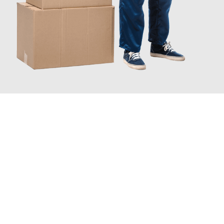
JETZT ANFRAGEN
Erleben Sie mit Umzugsmeister Gerber Würzburg, wie
einfach
und stressfrei Ihr Umzug Würzburg Satu-Mare
sein kann. Unser
Expertenteam steht bereit, um Ihnen einen reibungslosen
Übergang in Ihr neues Zuhause zu garantieren.