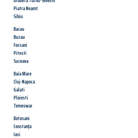
Drobeta Turnu-Severin
Piatra Neamt
Sibiu
Bacau
Buzau
Focsani
Pitesti
Suceava
Baia Mare
Cluj-Napoca
Galati
Ploiesti
Temeswar
Botosani
Constanța
Iasi