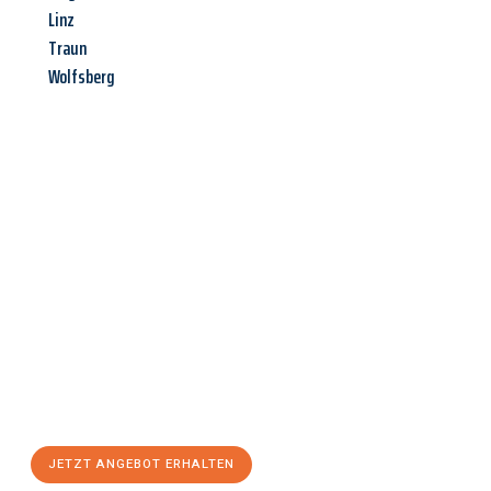
Linz
Traun
Wolfsberg
Jetzt anfragen &
Angebot
mit Best-Preis
erhalten!
Schicken Sie uns jetzt Ihre unverbindliche Anfrage und sichern
Sie sich Ihr
individuelles Umzugsangebot für Ihr Anliegen in
Würzburg
zum Best-Preis! Nutzen Sie die Gelegenheit für einen
stressfreien Umzug
mit maximalem Komfort:
JETZT ANGEBOT ERHALTEN