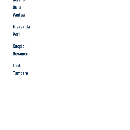
Oulu
Vantaa
Jyväskylä
Pori
Kuopio
Rovaniemi
Lahti
Tampere
Jetzt anfragen &
Angebot
mit Best-Preis
erhalten!