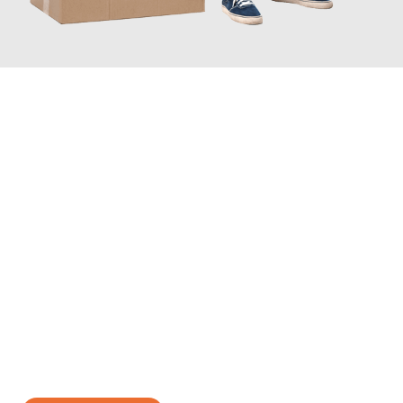
JETZT ANFRAGEN
Erleben Sie mit Umzugsmeister Gerber Würzburg, wie
einfach
und stressfrei Ihr Umzug Würzburg Oulu
sein kann. Unser
Expertenteam steht bereit, um Ihnen einen reibungslosen
Übergang in Ihr neues Zuhause zu garantieren.
Jetzt
unverbindliches Angebot
erhalten &
100€ sparen: