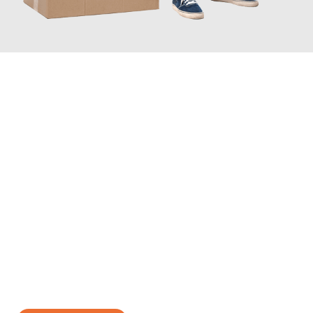
JETZT ANFRAGEN
Erleben Sie mit Umzugsmeister Gerber Würzburg, wie
einfach
und stressfrei Ihr Umzug Würzburg Pernik
sein kann. Unser
Expertenteam steht bereit, um Ihnen einen reibungslosen
Übergang in Ihr neues Zuhause zu garantieren.
Jetzt
unverbindliches Angebot
erhalten &
100€ sparen: